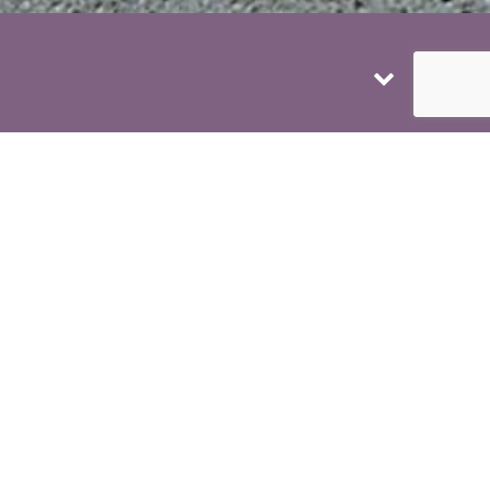
r de Saint-Germains-des-Prés. Composé de deux
emble disparaitre laissant un simple garde corps