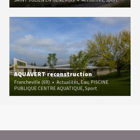
AQUAVERT reconstruction
Francheville (69)
•
Actualités
,
Eau
,
PISCINE
PUBLIQUE CENTRE AQUATIQUE
,
Sport