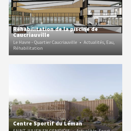
Réhabilitation de la piscine de
Caucriauville
Le Havre - Quartier Caucriauville
•
Actualités
,
Eau
,
Réhabilitation
Centre Sportif du Léman
SAINT JULIEN EN GENEVOIS
•
Actualités
,
Sport