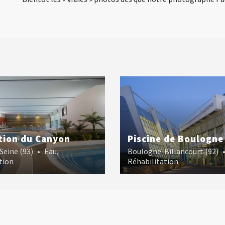
tion du Canyon
Piscine de Boulogne
 Seine (93)
•
Eau
,
Boulogne-Billancourt (92)
tion
Réhabilitation