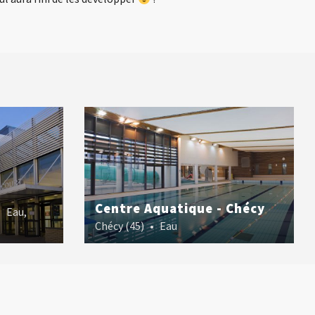
Centre Aquatique - Chécy
•
Eau
,
Chécy (45)
•
Eau