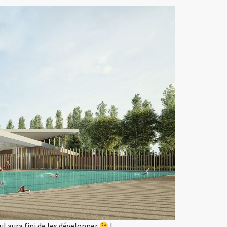
l aura fini de les développer
!