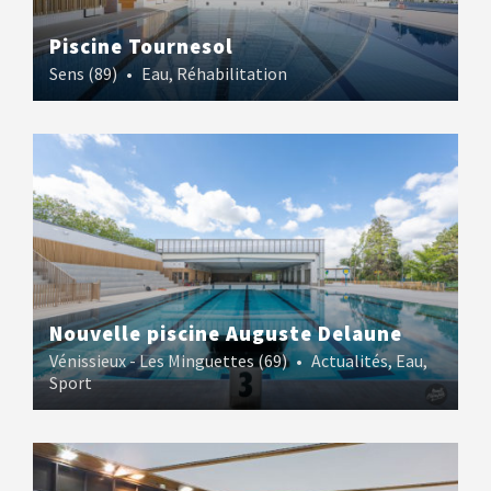
Piscine Tournesol
Sens (89)
•
Eau
,
Réhabilitation
Nouvelle piscine Auguste Delaune
Vénissieux - Les Minguettes (69)
•
Actualités
,
Eau
,
Sport