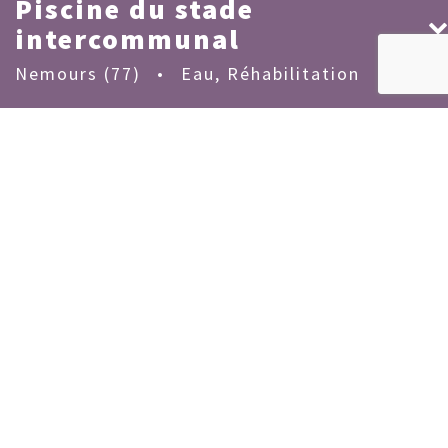
Piscine du stade
intercommunal
Nemours (77)
•
Eau
,
Réhabilitation
MAÎTRISE D'OUVRAGE :
Syndicat Intercommunal de la Région de Nemours
SURFACE :
2
1 454 m
MONTANT DES TRAVAUX :
1 510 000 €