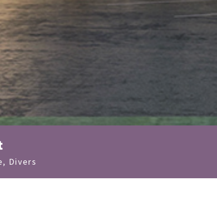
t
e
,
Divers
La salle festive d’Herbignac est conçue à la fois comme un li