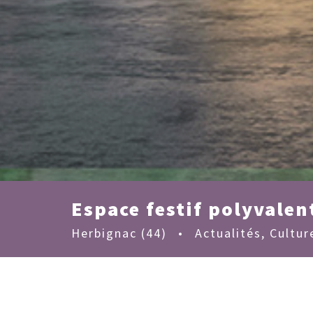
Espace festif polyvalen
Herbignac (44)
•
Actualités
,
Cultur
MAÎTRISE D'OUVRAGE :
Ville d'Herbignac