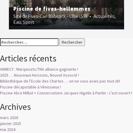
Piscine de fives-hellemmes
Site de Fives-Cail Babcock - Lille (59)
•
Actualités
,
Eau
,
Sport
Rechercher :
Articles récents
ANNECY : Marquisats/TNA alliance gagnante !
2025 … Nouveaux Horizons, Nouvel Associé !
Bibliothèque de l’Ecole des Chartes … on ne vous avais pas tout dit
Piscine décapotable à Vénissieux !
Piscine Alice Milliat + Conservatoire Jacques Higelin à Pantin : c’est ouvert !
Archives
mars 2026
janvier 2025
mai 2024