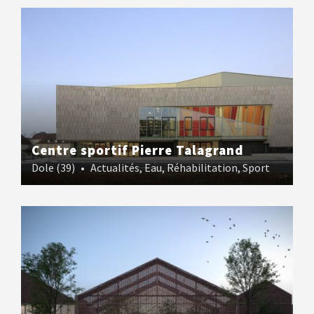
Centre sportif Pierre Talagrand
Dole (39)
•
Actualités
,
Eau
,
Réhabilitation
,
Sport